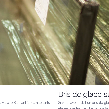
Bris de glace 
 vitrerie Bachant à ses habitants
Si vous avez subit un bris de gla
étapes à entreprendre pour effec