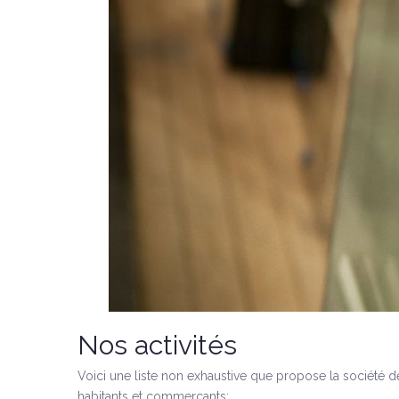
Nos activités
Voici une liste non exhaustive que propose la société de
habitants et commerçants: