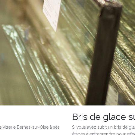
Bris de glace 
 vitrerie Bernes-sur-Oise à ses
Si vous avez subit un bris de gla
étapes à entreprendre pour effec