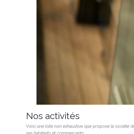
Nos activités
Voici une liste non exhaustive que propose la société de
ses habitants et commerçants: