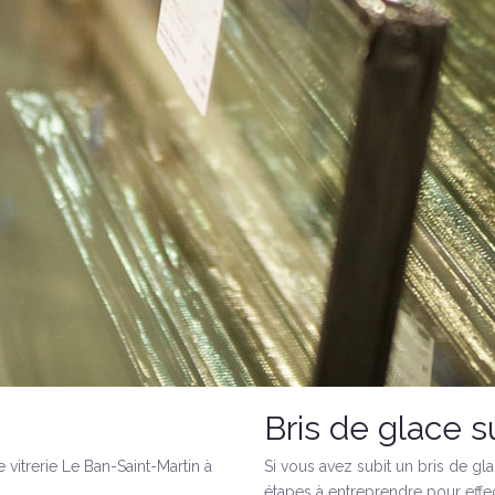
Bris de glace s
 vitrerie Le Ban-Saint-Martin à
Si vous avez subit un bris de gla
étapes à entreprendre pour effec