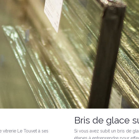
Bris de glace s
 vitrerie Le Touvet à ses
Si vous avez subit un bris de gla
étapes à entreprendre pour effec