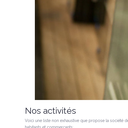
Nos activités
Voici une liste non exhaustive que propose la société de
habitants et commerçants: