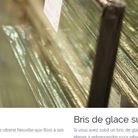
Bris de glace s
 vitrerie Neuville-aux-Bois à ses
Si vous avez subit un bris de gla
étapes à entreprendre pour effec