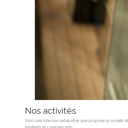
Nos activités
Voici une liste non exhaustive que propose la société de
habitants et commerçants: