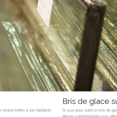
Bris de glace s
vitrerie Ruffec à ses habitants
Si vous avez subit un bris de gla
étapes à entreprendre pour effec