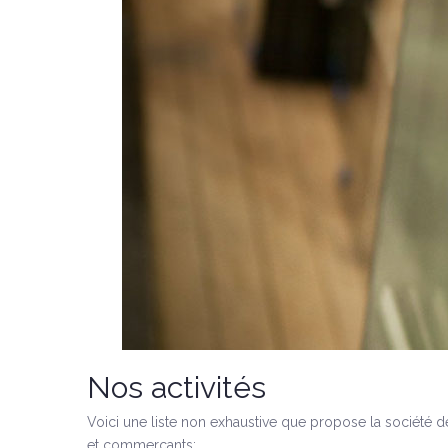
Nos activités
Voici une liste non exhaustive que propose la société de 
et commerçants: