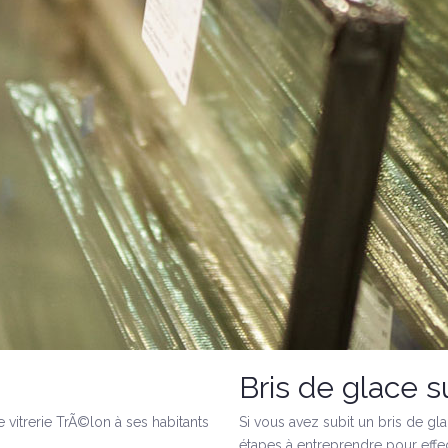
Bris de glace s
 vitrerie TrÃ©lon à ses habitants
Si vous avez subit un bris de gla
étapes à entreprendre pour effec