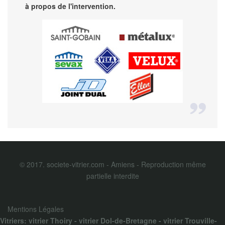
à propos de l'intervention.
© 2017. societe-vitrier.com - Amiens - Reproduction même
partielle interdite
Mentions Légales
Vitriers:
vitrier Thoiry
-
vitrier Dol-de-Bretagne
-
vitrier Trouville-