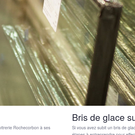
Bris de glace 
 vitrerie Rochecorbon à ses
Si vous avez subit un bris de gla
étapes à entreprendre pour effect